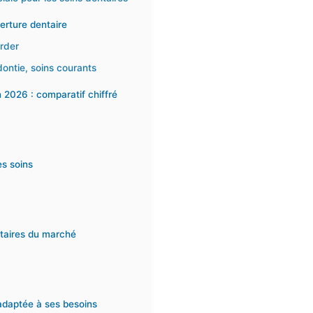
verture dentaire
rder
dontie, soins courants
n 2026 : comparatif chiffré
es soins
ntaires du marché
 adaptée à ses besoins