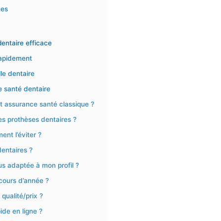
ues
dentaire efficace
rapidement
lle dentaire
e santé dentaire
et assurance santé classique ?
 prothèses dentaires ?
nt l’éviter ?
dentaires ?
us adaptée à mon profil ?
cours d’année ?
qualité/prix ?
de en ligne ?