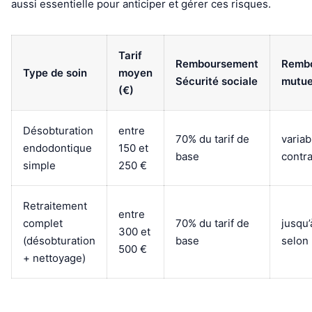
aussi essentielle pour anticiper et gérer ces risques.
Tarif
Remboursement
Remb
Type de soin
moyen
Sécurité sociale
mutue
(€)
Désobturation
entre
70% du tarif de
variab
endodontique
150 et
base
contra
simple
250 €
Retraitement
entre
complet
70% du tarif de
jusqu
300 et
(désobturation
base
selon
500 €
+ nettoyage)